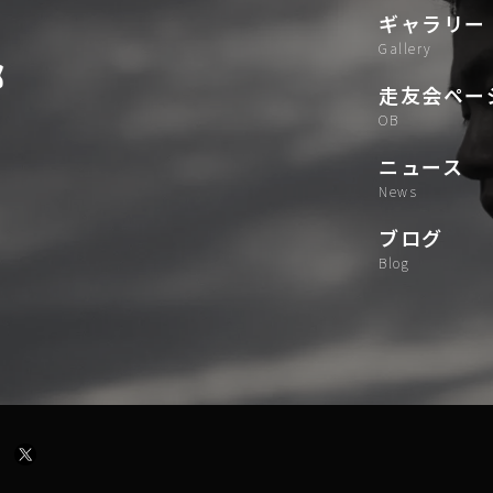
ギャラリー
gallery
走友会ペー
OB
ニュース
news
ブログ
blog