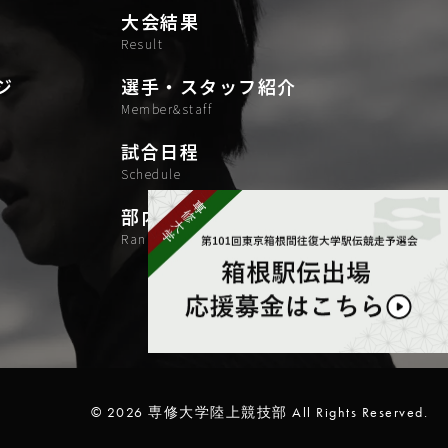
大会結果
result
ジ
選手・スタッフ紹介
Member&staff
試合日程
schedule
部内ランキング
RankingRecord
© 2026 専修大学陸上競技部 All Rights Reserved.