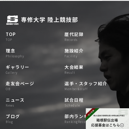
TOP
歴代記録
TOP
records
理念
施設紹介
philosophy
facility
ギャラリー
大会結果
gallery
result
走友会ページ
選手・スタッフ紹介
OB
Member&staff
ニュース
試合日程
news
schedule
ブログ
部内ランキング
blog
RankingRecord