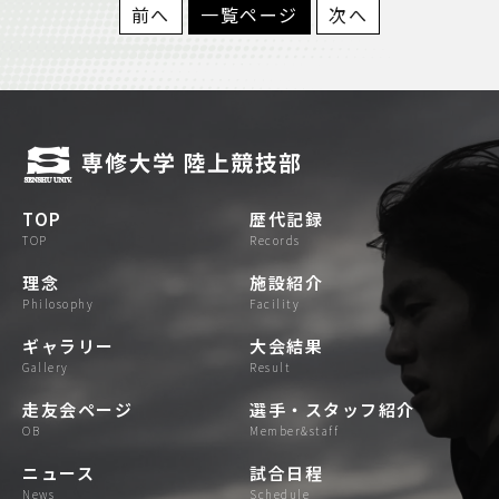
前へ
一覧ページ
次へ
TOP
歴代記録
TOP
records
理念
施設紹介
philosophy
facility
ギャラリー
大会結果
gallery
result
走友会ページ
選手・スタッフ紹介
OB
Member&staff
ニュース
試合日程
news
schedule